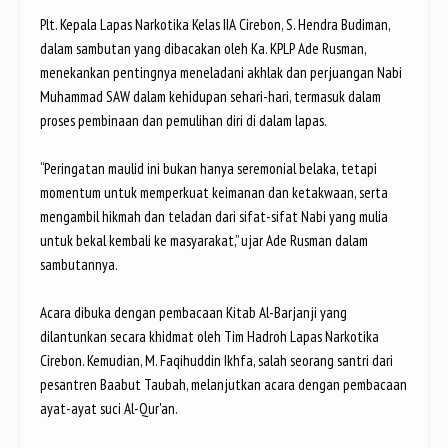
Plt. Kepala Lapas Narkotika Kelas IIA Cirebon, S. Hendra Budiman,
dalam sambutan yang dibacakan oleh Ka. KPLP Ade Rusman,
menekankan pentingnya meneladani akhlak dan perjuangan Nabi
Muhammad SAW dalam kehidupan sehari-hari, termasuk dalam
proses pembinaan dan pemulihan diri di dalam lapas.
“Peringatan maulid ini bukan hanya seremonial belaka, tetapi
momentum untuk memperkuat keimanan dan ketakwaan, serta
mengambil hikmah dan teladan dari sifat-sifat Nabi yang mulia
untuk bekal kembali ke masyarakat,” ujar Ade Rusman dalam
sambutannya.
Acara dibuka dengan pembacaan Kitab Al-Barjanji yang
dilantunkan secara khidmat oleh Tim Hadroh Lapas Narkotika
Cirebon. Kemudian, M. Faqihuddin Ikhfa, salah seorang santri dari
pesantren Baabut Taubah, melanjutkan acara dengan pembacaan
ayat-ayat suci Al-Qur'an.