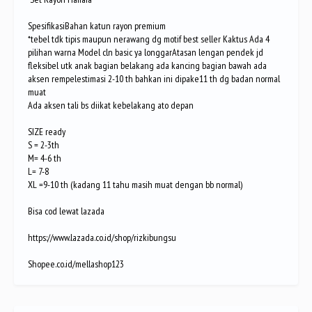
SpesifikasiBahan katun rayon premium
*tebel tdk tipis maupun nerawang dg motif best seller Kaktus Ada 4
pilihan warna Model cln basic ya longgarAtasan lengan pendek jd
fleksibel utk anak bagian belakang ada kancing bagian bawah ada
aksen rempelestimasi 2-10 th bahkan ini dipake11 th dg badan normal
muat
Ada aksen tali bs diikat kebelakang ato depan
SIZE ready
S = 2-3th
M= 4-6 th
L= 7-8
XL =9-10 th (kadang 11 tahu masih muat dengan bb normal)
Bisa cod lewat lazada
https://www.lazada.co.id/shop/rizkibungsu
Shopee.co.id/mellashop123