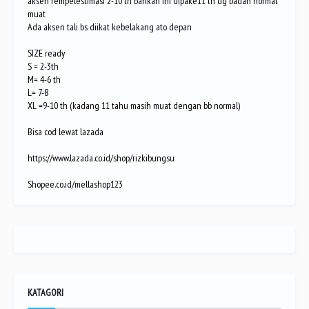
aksen rempelestimasi 2-10 th bahkan ini dipake11 th dg badan normal
muat
Ada aksen tali bs diikat kebelakang ato depan
SIZE ready
S = 2-3th
M= 4-6 th
L= 7-8
XL =9-10 th (kadang 11 tahu masih muat dengan bb normal)
Bisa cod lewat lazada
https://www.lazada.co.id/shop/rizkibungsu
Shopee.co.id/mellashop123
KATAGORI