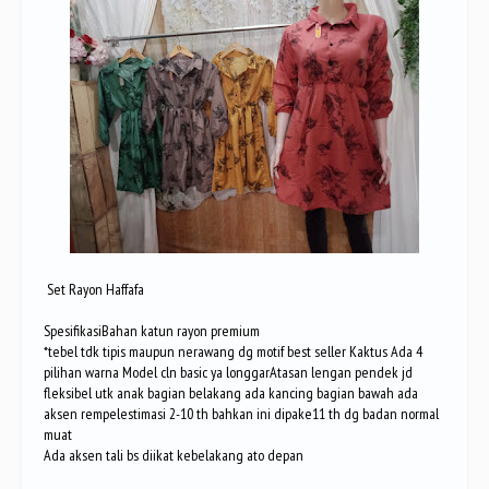
Set Rayon Haffafa
SpesifikasiBahan katun rayon premium
*tebel tdk tipis maupun nerawang dg motif best seller Kaktus Ada 4
pilihan warna Model cln basic ya longgarAtasan lengan pendek jd
fleksibel utk anak bagian belakang ada kancing bagian bawah ada
aksen rempelestimasi 2-10 th bahkan ini dipake11 th dg badan normal
muat
Ada aksen tali bs diikat kebelakang ato depan