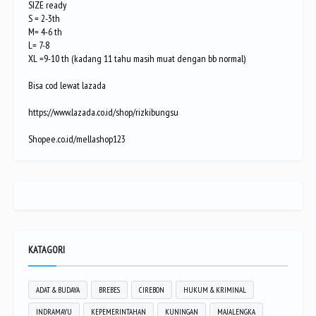
SIZE ready
S = 2-3th
M= 4-6 th
L= 7-8
XL =9-10 th (kadang 11 tahu masih muat dengan bb normal)
Bisa cod lewat lazada
https://www.lazada.co.id/shop/rizkibungsu
Shopee.co.id/mellashop123
KATAGORI
ADAT & BUDAYA
BREBES
CIREBON
HUKUM & KRIMINAL
INDRAMAYU
KEPEMERINTAHAN
KUNINGAN
MAJALENGKA